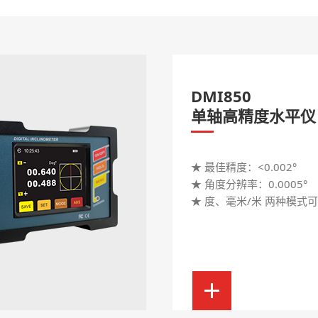
DMI850
单轴高精度水平仪
★ 最佳精度：<0.002°
★ 角度分辨率：0.0005°
★ 度、毫米/米 两种模式