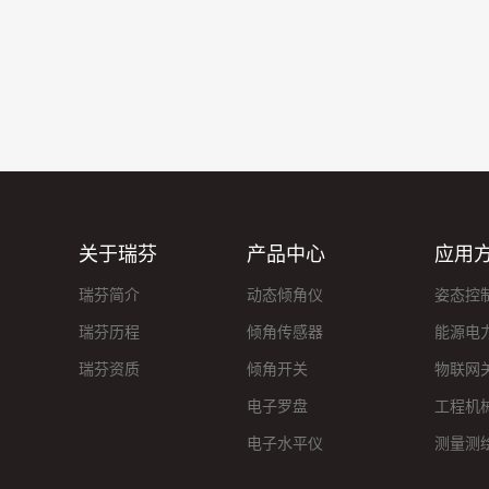
关于瑞芬
产品中心
应用
瑞芬简介
动态倾角仪
姿态控
瑞芬历程
倾角传感器
能源电
瑞芬资质
倾角开关
物联网
电子罗盘
工程机
电子水平仪
测量测
振动传感器
房屋建